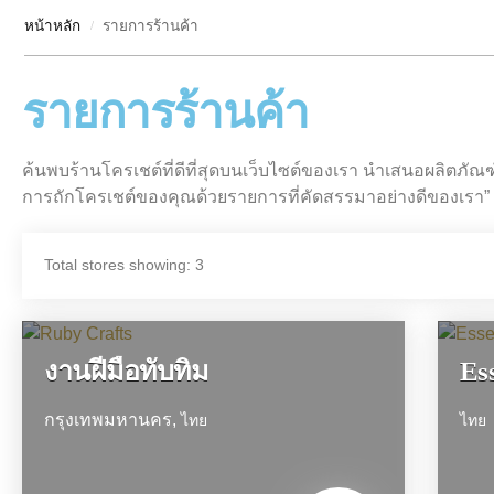
หน้าหลัก
รายการร้านค้า
/
ของสะสมของรูบี้
รองเท้า&รรองเท้าไป
รายการร้านค้า
รรองเท้าไป
ของเล่น&ของขวัญ
ค้นพบร้านโครเชต์ที่ดีที่สุดบนเว็บไซต์ของเรา นำเสนอผลิต
การถักโครเชต์ของคุณด้วยรายการที่คัดสรรมาอย่างดีของเรา”
ของขวัญ
มุมตรงนั้นมีตุ๊กตาหมี
Total stores showing: 3
ของเล่น
ไม่มีหมวดหมู่
งานฝีมือทับทิม
Es
กรุงเทพมหานคร,
ไทย
ไทย