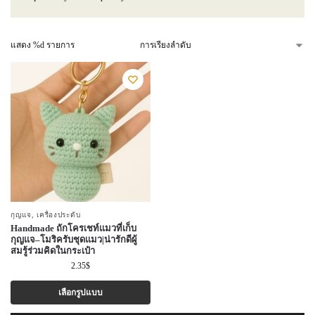
แสดง %d รายการ
กุญแจ
,
เครื่องประดับ
Handmade ถักโครเชท์แมวที่เก็บ
กุญแจ–โมริครับชุดแมว|น่ารักดีผู้
สมรู้ร่วมคิดในกระเป๋า
2.35
$
เลือกรูปแบบ