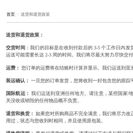
新来的人
首页
送货和退货政策
红宝石的收藏
/
鞋子和拖鞋
送货和退货政策：
拖鞋
交货时间
：我们的目标是在收到付款后的 3-5 个工作日
玩具礼品
运送可能需要长达 2-3 周的时间。我们将尽最大努力尽快交
礼物
运费：
您订单的运费将在结账时计算并显示。我们运送到亚
泰迪熊
装运确认：
一旦您的订单发货，您将收到一封包含您的跟踪号
玩具
国际航运：
我们运送到亚洲任何地方。请注意，某些国家/地区可
未分类
关没收或销毁的任何物品概不负责。
退货和换货：
如果您对所购商品不完全满意，我们将尽力改正
用过，状态与您收到时相同，并且使用原包装。