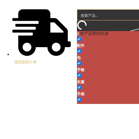
搜
按产品类别过滤
索
配件
包
追踪您的订单
手链
衣服
家
手袋
鞋
店铺
手袋
帽子
钥匙链
项链